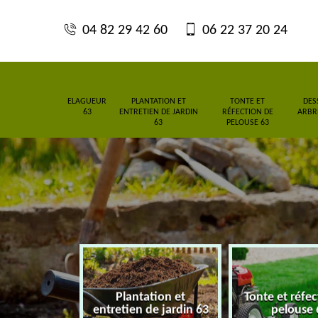
04 82 29 42 60
06 22 37 20 24
ELAGUEUR
PLANTATION ET
TONTE ET
DES
63
ENTRETIEN DE JARDIN
RÉFECTION DE
ARBRE
63
PELOUSE 63
Plantation et
Tonte et réfe
eur 63
entretien de jardin 63
pelouse 