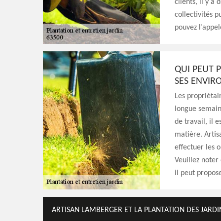
clients, il y a
collectivités p
pouvez l’appel
QUI PEUT P
SES ENVIR
Les propriétai
longue semaine
de travail, il
matière. Artis
effectuer les 
Veuillez noter 
il peut propose
ARTISAN LAMBERGER ET LA PLANTATION DES JARDIN