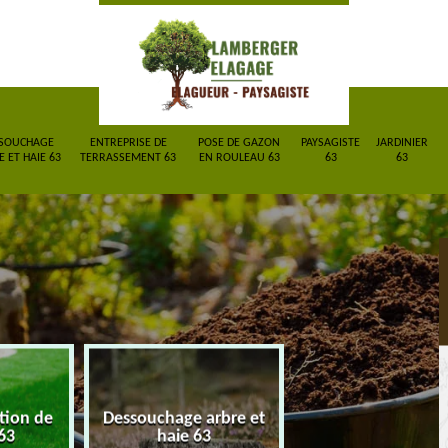
SOUCHAGE
ENTREPRISE DE
POSE DE GAZON
PAYSAGISTE
JARDINIER
 ET HAIE 63
TERRASSEMENT 63
EN ROULEAU 63
63
63
ction de
Dessouchage arbre et
Entreprise de
63
haie 63
terrassement 6