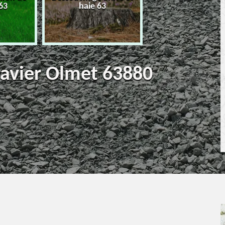
63
haie 63
terrassement 6
ravier Olmet 63880