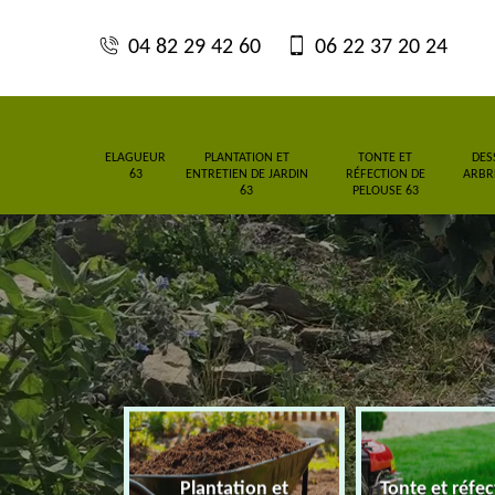
04 82 29 42 60
06 22 37 20 24
ELAGUEUR
PLANTATION ET
TONTE ET
DES
63
ENTRETIEN DE JARDIN
RÉFECTION DE
ARBRE
63
PELOUSE 63
Plantation et
Tonte et réfe