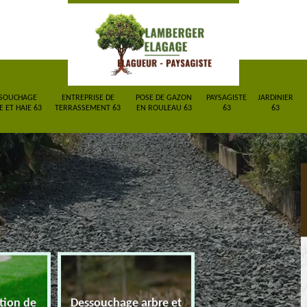
SOUCHAGE
ENTREPRISE DE
POSE DE GAZON
PAYSAGISTE
JARDINIER
 ET HAIE 63
TERRASSEMENT 63
EN ROULEAU 63
63
63
ction de
Dessouchage arbre et
Entreprise de