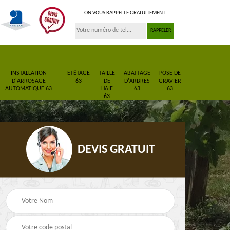
ON VOUS RAPPELLE GRATUITEMENT
INSTALLATION
ETÊTAGE
TAILLE
ABATTAGE
POSE DE
D'ARROSAGE
63
DE
D'ARBRES
GRAVIER
AUTOMATIQUE 63
HAIE
63
63
63
DEVIS GRATUIT
Pose de gazon en