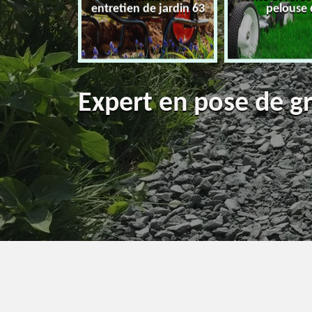
eur 63
entretien de jardin 63
pelouse 
Expert en pose de g