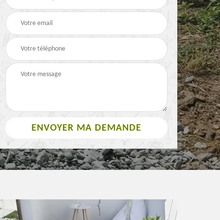
Paysagiste 63
3
rouleau 63