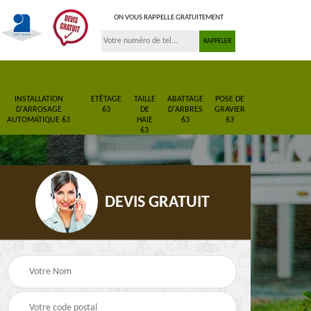
ON VOUS RAPPELLE GRATUITEMENT
INSTALLATION
ETÊTAGE
TAILLE
ABATTAGE
POSE DE
D'ARROSAGE
63
DE
D'ARBRES
GRAVIER
AUTOMATIQUE 63
HAIE
63
63
63
DEVIS GRATUIT
Pose de gazon en
Paysagiste 63
3
rouleau 63