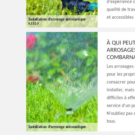
d'expérience d
qualité de trav
et accessibles 
À QUI PEU
ARROSAGES
COMBARNAZ
Les arrosages 
pour les propr
consacrer pour 
installer, mais
difficiles à ef
service d'un p
N'oubliez pas q
tous.