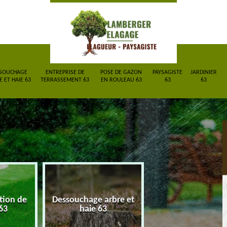
SOUCHAGE
ENTREPRISE DE
POSE DE GAZON
PAYSAGISTE
JARDINIER
 ET HAIE 63
TERRASSEMENT 63
EN ROULEAU 63
63
63
ction de
Dessouchage arbre et
Entreprise de
63
haie 63
terrassement 6