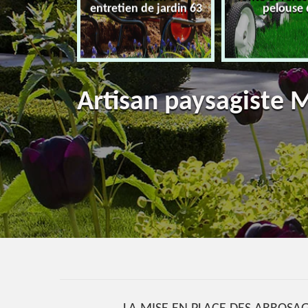
eur 63
entretien de jardin 63
pelouse 
Artisan paysagiste 