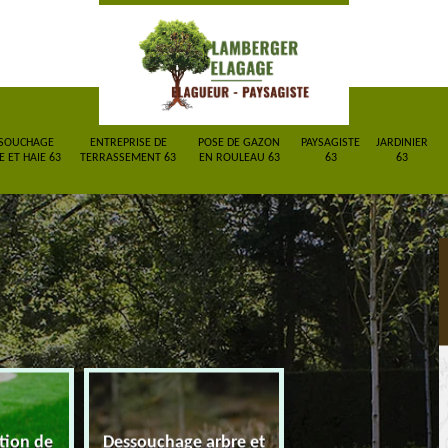
SOUCHAGE
ENTREPRISE DE
POSE DE GAZON
PAYSAGISTE
JARDINIER
 ET HAIE 63
TERRASSEMENT 63
EN ROULEAU 63
63
63
ction de
Dessouchage arbre et
Entreprise de