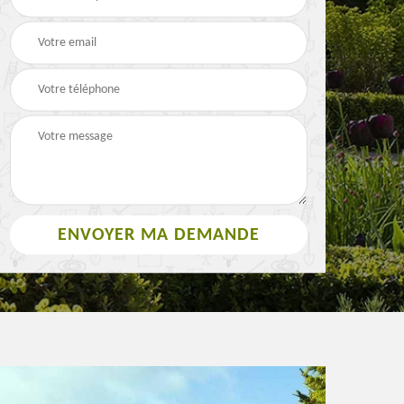
Paysagiste 63
3
rouleau 63