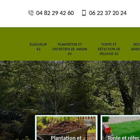
04 82 29 42 60
06 22 37 20 24
ELAGUEUR
PLANTATION ET
TONTE ET
DES
63
ENTRETIEN DE JARDIN
RÉFECTION DE
ARBRE
63
PELOUSE 63
Plantation et
Tonte et réfe