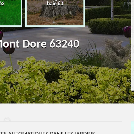
63
haie 63
terrassement 6
Mont Dore 63240