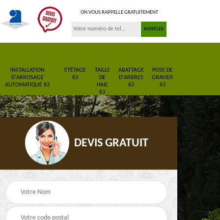
ON VOUS RAPPELLE GRATUITEMENT
INSTALLATION
ETÊTAGE
TAILLE
ABATTAGE
POSE DE
D'ARROSAGE
63
DE
D'ARBRES
GRAVIER
AUTOMATIQUE 63
HAIE
63
63
63
DEVIS GRATUIT
Pose de gazon en