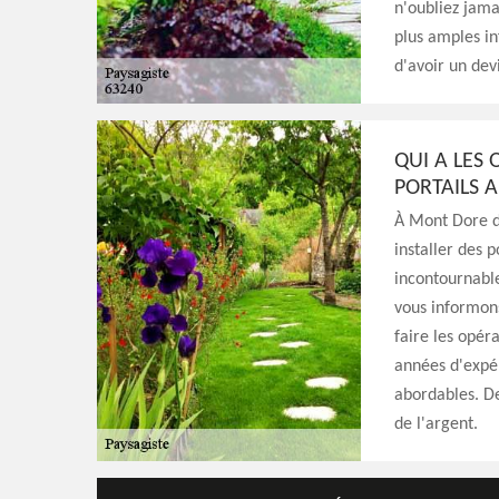
n'oubliez jama
plus amples inf
d'avoir un dev
QUI A LES 
PORTAILS A
À Mont Dore da
installer des p
incontournable
vous informon
faire les opéra
années d'expér
abordables. De
de l'argent.