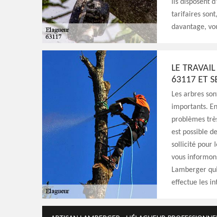
ils disposent 
tarifaires sont
davantage, vou
LE TRAVAI
63117 ET S
Les arbres son
importants. En 
problèmes très
est possible d
sollicité pour
vous informons
Lamberger qui 
effectue les in