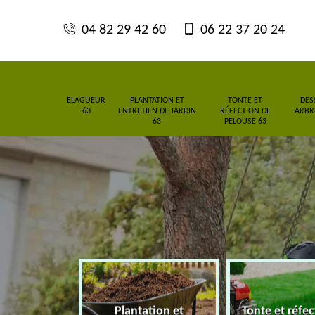
04 82 29 42 60
06 22 37 20 24
ELAGUEUR
PLANTATION ET
TONTE ET
DES
63
ENTRETIEN DE JARDIN
RÉFECTION DE
ARBRE
63
PELOUSE 63
Plantation et
Tonte et réfe