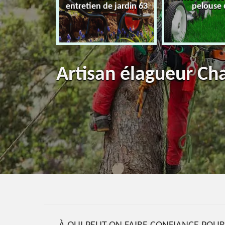
eur 63
entretien de jardin 63
pelouse 
Artisan élagueur Ch