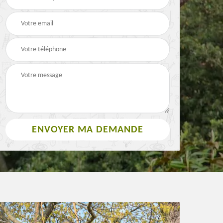
Paysagiste 63
3
rouleau 63