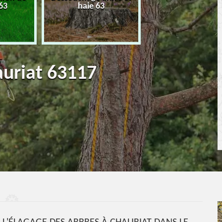
63
haie 63
terrassement 6
auriat 63117