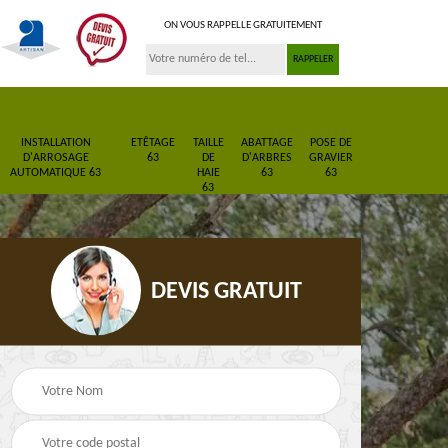
ON VOUS RAPPELLE GRATUITEMENT
INSTALLATION
ETÊTAGE
TAILLE
ABATTAGE
POSE DE
D'ARROSAGE
63
DE
D'ARBRES
GRAVIER
AUTOMATIQUE 63
HAIE
63
63
63
DEVIS GRATUIT
Pose de gazon en