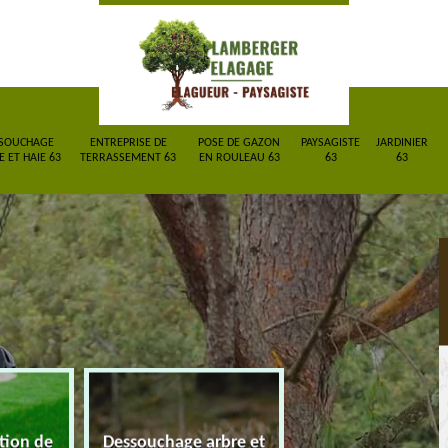
SOUCHAGE
ENTREPRISE DE
POSE DE GAZON
PAYSAGISTE
JARDINIER
 ET HAIE 63
TERRASSEMENT 63
EN ROULEAU 63
63
63
ction de
Dessouchage arbre et
Entreprise de