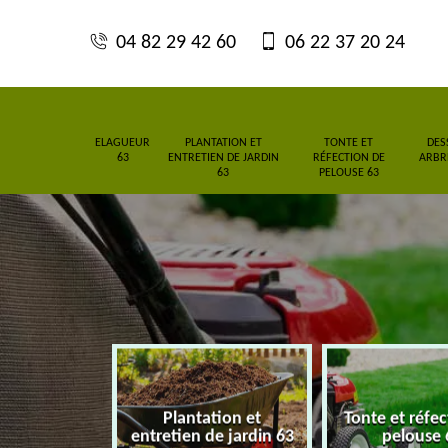
04 82 29 42 60
06 22 37 20 24
ELAGUEUR
PLANTATION ET
TONTE ET
DES
63
ENTRETIEN DE JARDIN
RÉFECTION DE
ARBRE
63
PELOUSE 63
ation et
Tonte et réfection de
Dessouchage 
de jardin 63
pelouse 63
haie 6