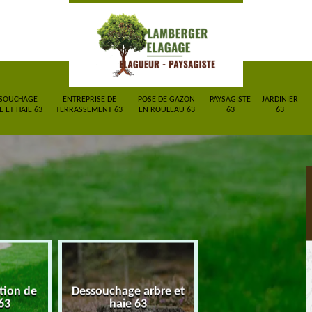
SOUCHAGE
ENTREPRISE DE
POSE DE GAZON
PAYSAGISTE
JARDINIER
 ET HAIE 63
TERRASSEMENT 63
EN ROULEAU 63
63
63
arbre et
Entreprise de
Pose de gazon 
3
terrassement 63
rouleau 63