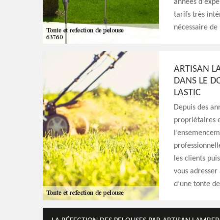
années d'expér
tarifs très int
nécessaire de 
ARTISAN L
DANS LE D
LASTIC
Depuis des an
propriétaires 
l’ensemencemen
professionnell
les clients pu
vous adresser 
d’une tonte de 