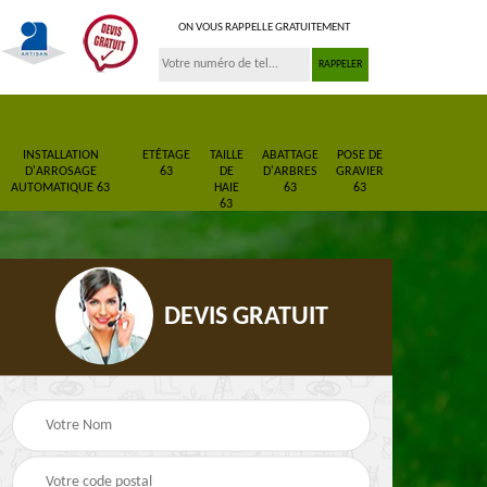
ON VOUS RAPPELLE GRATUITEMENT
INSTALLATION
ETÊTAGE
TAILLE
ABATTAGE
POSE DE
D'ARROSAGE
63
DE
D'ARBRES
GRAVIER
AUTOMATIQUE 63
HAIE
63
63
63
DEVIS GRATUIT
en
Paysagiste 63
Jardinier 63