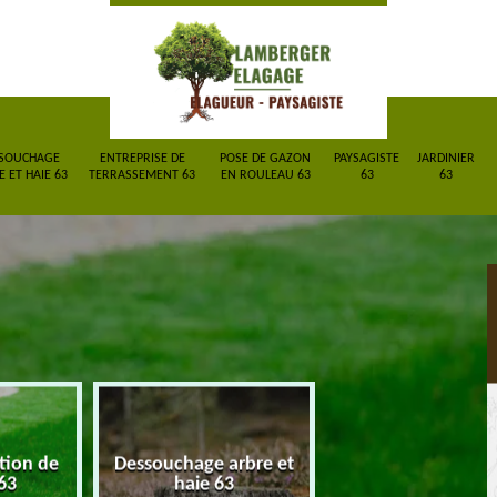
SOUCHAGE
ENTREPRISE DE
POSE DE GAZON
PAYSAGISTE
JARDINIER
 ET HAIE 63
TERRASSEMENT 63
EN ROULEAU 63
63
63
ction de
Dessouchage arbre et
Entreprise de
63
haie 63
terrassement 6