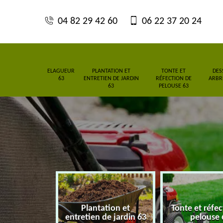
04 82 29 42 60
06 22 37 20 24
ELAGUEUR
PLANTATION ET
TONTE ET
DES
63
ENTRETIEN DE JARDIN
RÉFECTION DE
ARBRE
63
PELOUSE 63
Plantation et
Tonte et réfe
eur 63
entretien de jardin 63
pelouse 