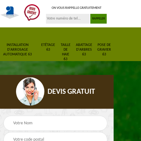
ON VOUS RAPPELLE GRATUITEMENT
INSTALLATION
ETÊTAGE
TAILLE
ABATTAGE
POSE DE
D'ARROSAGE
63
DE
D'ARBRES
GRAVIER
AUTOMATIQUE 63
HAIE
63
63
63
DEVIS GRATUIT
Pose de gazon en
Paysagiste 63
3
rouleau 63