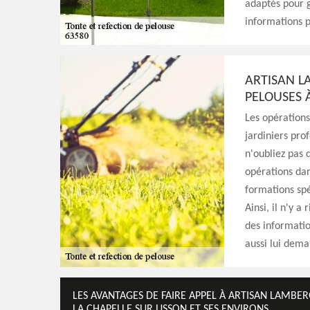
adaptés pour g
informations pl
ARTISAN L
PELOUSES 
Les opérations
jardiniers pro
n'oubliez pas 
opérations dans
formations spéc
Ainsi, il n'y a
des information
aussi lui dema
LES AVANTAGES DE FAIRE APPEL À ARTISAN LAMBER
LA CHAPELLE SUR USSON ET SES ENVIRONS