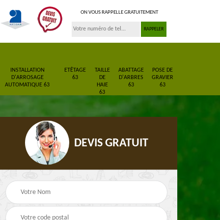
ON VOUS RAPPELLE GRATUITEMENT
INSTALLATION
ETÊTAGE
TAILLE
ABATTAGE
POSE DE
D'ARROSAGE
63
DE
D'ARBRES
GRAVIER
AUTOMATIQUE 63
HAIE
63
63
63
DEVIS GRATUIT
Pose de gazon en
Paysagiste 63
3
rouleau 63