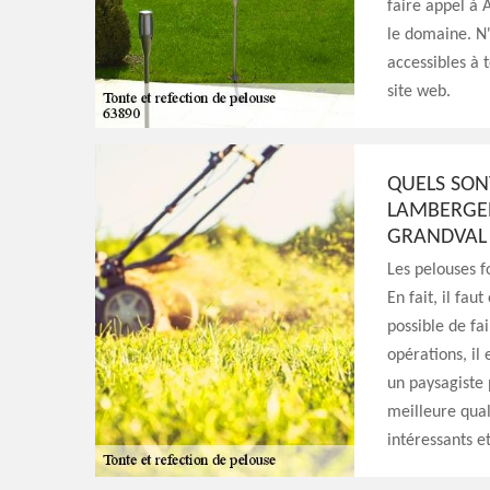
faire appel à 
le domaine. N'
accessibles à t
site web.
QUELS SON
LAMBERGER
GRANDVAL 
Les pelouses f
En fait, il fau
possible de fai
opérations, il
un paysagiste 
meilleure quali
intéressants et