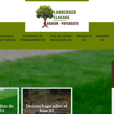
SOUCHAGE
ENTREPRISE DE
POSE DE GAZON
PAYSAGISTE
JARDINIER
 ET HAIE 63
TERRASSEMENT 63
EN ROULEAU 63
63
63
ction de
Dessouchage arbre et
Entreprise de
63
haie 63
terrassement 6