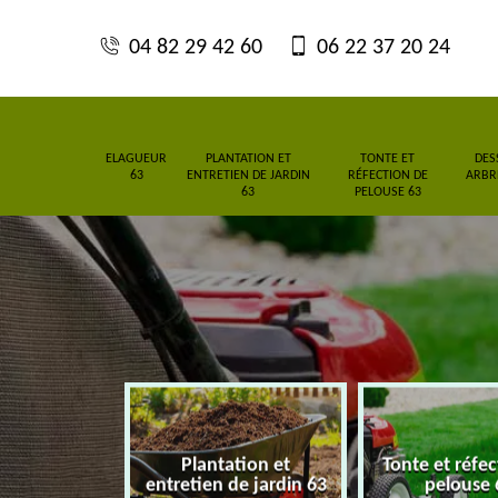
04 82 29 42 60
06 22 37 20 24
ELAGUEUR
PLANTATION ET
TONTE ET
DES
63
ENTRETIEN DE JARDIN
RÉFECTION DE
ARBRE
63
PELOUSE 63
Plantation et
Tonte et réfe
eur 63
entretien de jardin 63
pelouse 