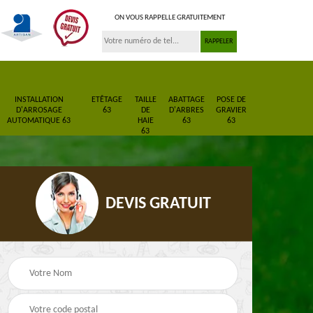
ON VOUS RAPPELLE GRATUITEMENT
INSTALLATION
ETÊTAGE
TAILLE
ABATTAGE
POSE DE
D'ARROSAGE
63
DE
D'ARBRES
GRAVIER
AUTOMATIQUE 63
HAIE
63
63
63
DEVIS GRATUIT
Pose de gazon en
Paysagiste 63
3
rouleau 63