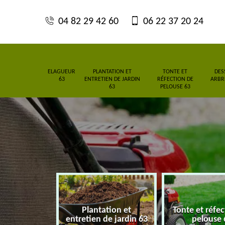
04 82 29 42 60
06 22 37 20 24
ELAGUEUR
PLANTATION ET
TONTE ET
DES
63
ENTRETIEN DE JARDIN
RÉFECTION DE
ARBRE
63
PELOUSE 63
Plantation et
Tonte et réfe
eur 63
entretien de jardin 63
pelouse 