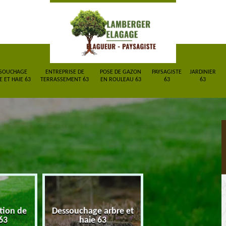
SOUCHAGE
ENTREPRISE DE
POSE DE GAZON
PAYSAGISTE
JARDINIER
 ET HAIE 63
TERRASSEMENT 63
EN ROULEAU 63
63
63
ction de
Dessouchage arbre et
Entreprise de
63
haie 63
terrassement 6