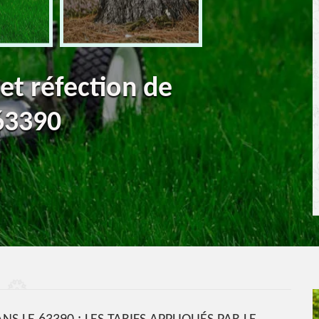
 et réfection de
63390