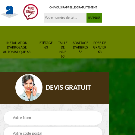
ON VOUS RAPPELLE GRATUITEMENT
INSTALLATION
ETÊTAGE
TAILLE
ABATTAGE
POSE DE
D'ARROSAGE
63
DE
D'ARBRES
GRAVIER
AUTOMATIQUE 63
HAIE
63
63
63
DEVIS GRATUIT
Pose de gazon en
Paysagiste 63
3
rouleau 63