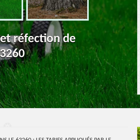
 et réfection de
63260