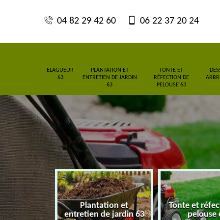
04 82 29 42 60
06 22 37 20 24
ELAGUEUR
PLANTATION ET
TONTE ET
DES
63
ENTRETIEN DE JARDIN
RÉFECTION DE
ARBRE
63
PELOUSE 63
Plantation et
Tonte et réfe
eur 63
entretien de jardin 63
pelouse 