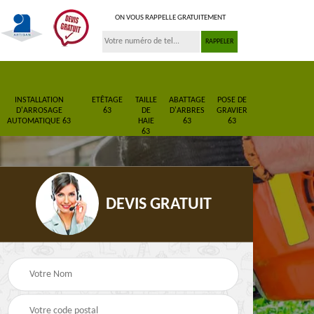
ON VOUS RAPPELLE GRATUITEMENT
INSTALLATION
ETÊTAGE
TAILLE
ABATTAGE
POSE DE
D'ARROSAGE
63
DE
D'ARBRES
GRAVIER
AUTOMATIQUE 63
HAIE
63
63
63
DEVIS GRATUIT
Pose de gazon en
Paysagiste 63
3
rouleau 63