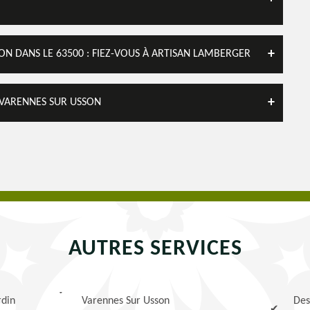
SON DANS LE 63500 : FIEZ-VOUS À ARTISAN LAMBERGER
E VARENNES SUR USSON
AUTRES SERVICES
rdin
Varennes Sur Usson
Des