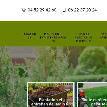
04 82 29 42 60
06 22 37 20 24
ELAGUEUR
PLANTATION ET
TONTE ET
DES
63
ENTRETIEN DE JARDIN
RÉFECTION DE
ARBRE
63
PELOUSE 63
Plantation et
Tonte et réfe
eur 63
entretien de jardin 63
pelouse 