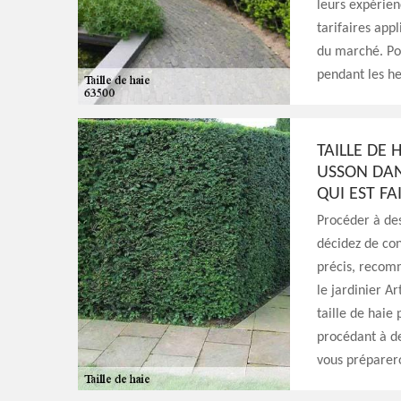
leurs expérien
tarifaires appl
du marché. Pou
pendant les h
TAILLE DE 
USSON DAN
QUI EST F
Procéder à des
décidez de con
précis, recomm
le jardinier A
taille de haie
procédant à de
vous préparero