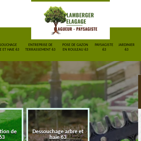
SOUCHAGE
ENTREPRISE DE
POSE DE GAZON
PAYSAGISTE
JARDINIER
 ET HAIE 63
TERRASSEMENT 63
EN ROULEAU 63
63
63
ction de
Dessouchage arbre et
Entreprise de
63
haie 63
terrassement 6