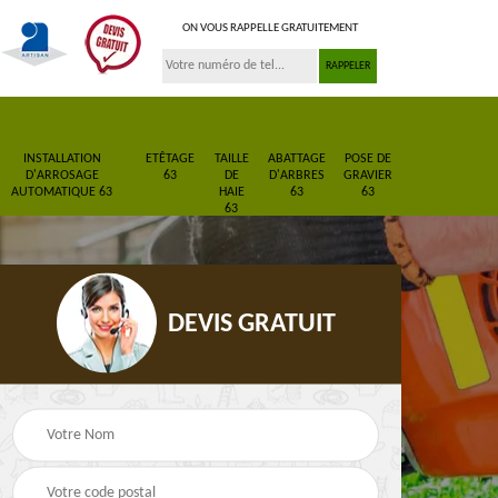
ON VOUS RAPPELLE GRATUITEMENT
INSTALLATION
ETÊTAGE
TAILLE
ABATTAGE
POSE DE
D'ARROSAGE
63
DE
D'ARBRES
GRAVIER
AUTOMATIQUE 63
HAIE
63
63
63
DEVIS GRATUIT
Pose de gazon en
Paysagiste 63
3
rouleau 63