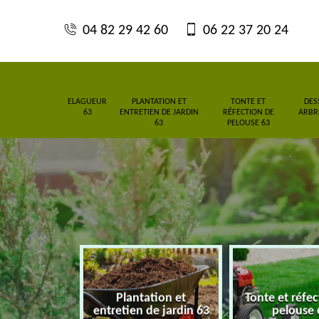
04 82 29 42 60
06 22 37 20 24
ELAGUEUR
PLANTATION ET
TONTE ET
DES
63
ENTRETIEN DE JARDIN
RÉFECTION DE
ARBRE
63
PELOUSE 63
Plantation et
Tonte et réfe
eur 63
entretien de jardin 63
pelouse 