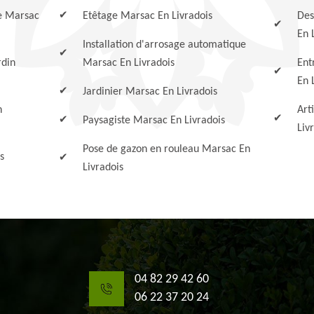
se Marsac
Etêtage Marsac En Livradois
Des
En 
Installation d'arrosage automatique
rdin
Marsac En Livradois
Ent
En 
Jardinier Marsac En Livradois
n
Art
Paysagiste Marsac En Livradois
Liv
Pose de gazon en rouleau Marsac En
s
Livradois
04 82 29 42 60
06 22 37 20 24