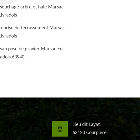
souchage arbre et haie Marsac
Livradois
reprise de terrassement Marsac
Livradois
isan pose de gravier Marsac En
radois 63940
Lieu dit Layat
63120 Courpiere