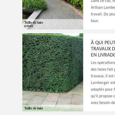
Dans ce cas, n
Artisan Lamber
travail. De plu
tous.
À QUI PEU
TRAVAUX DE
EN LIVRADO
Les opérations
des haies fait 
travaux, il est
Lamberger est 
adaptés pour fa
qu'il propose d
avez besoin de 