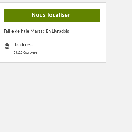
Nous localiser
Taille de haie Marsac En Livradois
Lieu dit Layat
63120 Courpiere