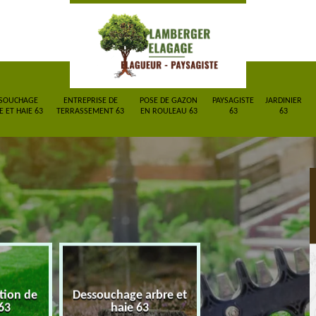
SOUCHAGE
ENTREPRISE DE
POSE DE GAZON
PAYSAGISTE
JARDINIER
 ET HAIE 63
TERRASSEMENT 63
EN ROULEAU 63
63
63
ction de
Dessouchage arbre et
Entreprise de
63
haie 63
terrassement 6