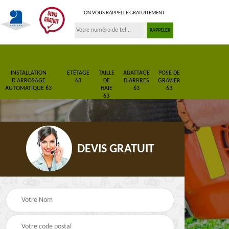
ON VOUS RAPPELLE GRATUITEMENT
INSTALLATION
ETÊTAGE
TAILLE
ABATTAGE
POSE DE
D'ARROSAGE
63
DE
D'ARBRES
GRAVIER
AUTOMATIQUE 63
HAIE
63
63
63
DEVIS GRATUIT
Pose de gazon en
Paysagiste 63
3
rouleau 63