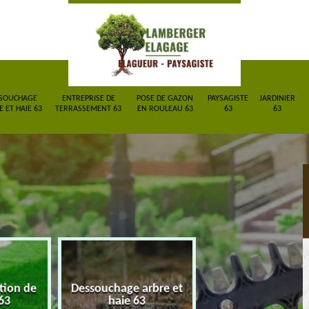
SOUCHAGE
ENTREPRISE DE
POSE DE GAZON
PAYSAGISTE
JARDINIER
 ET HAIE 63
TERRASSEMENT 63
EN ROULEAU 63
63
63
ction de
Dessouchage arbre et
Entreprise de
63
haie 63
terrassement 6