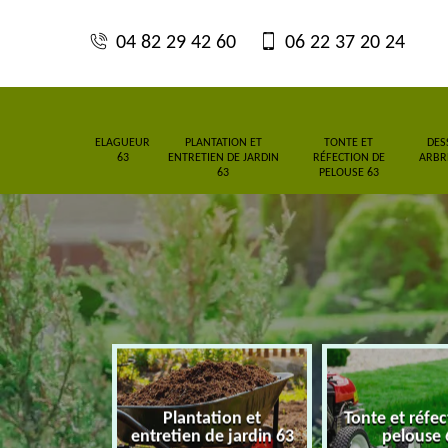
04 82 29 42 60
06 22 37 20 24
ELAGUEUR
PLANTATION ET
TONTE ET
DES
63
ENTRETIEN DE JARDIN
RÉFECTION DE
ARBRE
63
PELOUSE 63
Plantation et
Tonte et réfe
eur 63
entretien de jardin 63
pelouse 