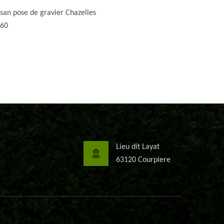
isan pose de gravier Chazelles
60
Lieu dit Layat
63120 Courpiere