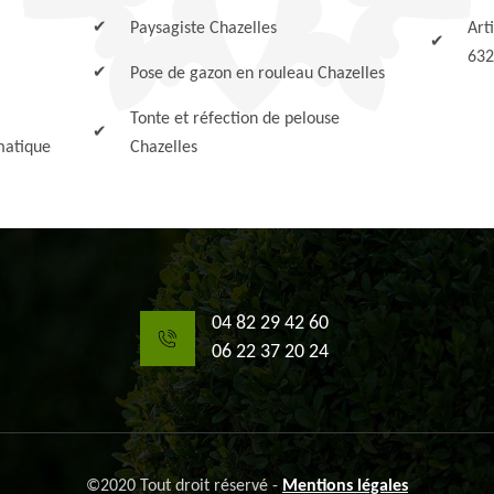
Paysagiste Chazelles
Art
632
Pose de gazon en rouleau Chazelles
Tonte et réfection de pelouse
matique
Chazelles
04 82 29 42 60
06 22 37 20 24
©2020 Tout droit réservé -
Mentions légales