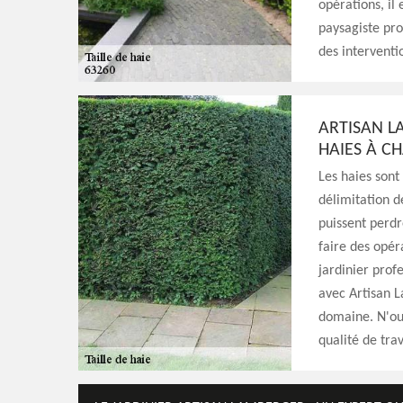
opérations, il
paysagiste prof
des interventi
ARTISAN L
HAIES À CH
Les haies sont
délimitation de
puissent perdr
faire des opéra
jardinier profe
avec Artisan L
domaine. N'oub
qualité de trav