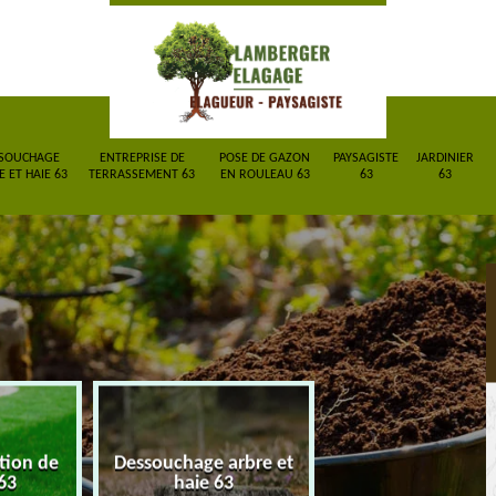
SOUCHAGE
ENTREPRISE DE
POSE DE GAZON
PAYSAGISTE
JARDINIER
 ET HAIE 63
TERRASSEMENT 63
EN ROULEAU 63
63
63
ction de
Dessouchage arbre et
Entreprise de
63
haie 63
terrassement 6