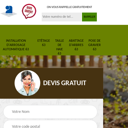
ON VOUS RAPPELLE GRATUITEMENT
INSTALLATION
ETÊTAGE
TAILLE
ABATTAGE
POSE DE
D'ARROSAGE
63
DE
D'ARBRES
GRAVIER
AUTOMATIQUE 63
HAIE
63
63
63
DEVIS GRATUIT
Pose de gazon en
Paysagiste 63
3
rouleau 63