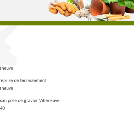
leneuve
reprise de terrassement
leneuve
isan pose de gravier Villeneuve
40