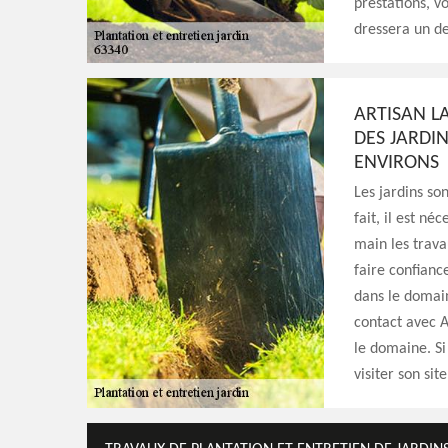
prestations, v
dressera un de
ARTISAN L
DES JARDIN
ENVIRONS
Les jardins so
fait, il est n
main les trava
faire confianc
dans le domain
contact avec A
le domaine. Si 
visiter son sit