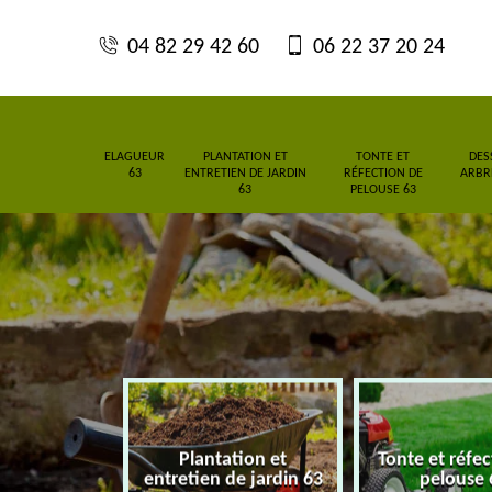
04 82 29 42 60
06 22 37 20 24
ELAGUEUR
PLANTATION ET
TONTE ET
DES
63
ENTRETIEN DE JARDIN
RÉFECTION DE
ARBRE
63
PELOUSE 63
Plantation et
Tonte et réfe
eur 63
entretien de jardin 63
pelouse 