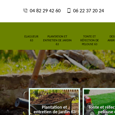
04 82 29 42 60
06 22 37 20 24
ELAGUEUR
PLANTATION ET
TONTE ET
DES
63
ENTRETIEN DE JARDIN
RÉFECTION DE
ARBRE
63
PELOUSE 63
Plantation et
Tonte et réfe
eur 63
entretien de jardin 63
pelouse 