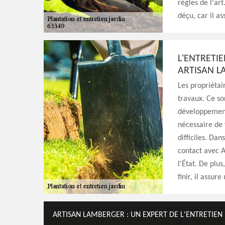
règles de l'ar
déçu, car il as
L'ENTRETIE
ARTISAN L
Les propriétai
travaux. Ce so
développement 
nécessaire de 
difficiles. Dan
contact avec A
l'État. De plus
finir, il assur
ARTISAN LAMBERGER : UN EXPERT DE L'ENTRETIEN 