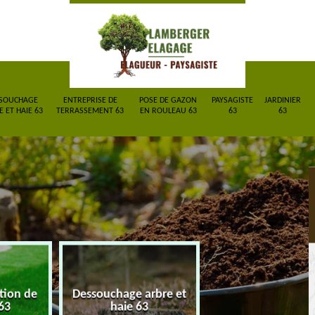
SOUCHAGE
ENTREPRISE DE
POSE DE GAZON
PAYSAGISTE
JARDINIER
 ET HAIE 63
TERRASSEMENT 63
EN ROULEAU 63
63
63
ction de
Dessouchage arbre et
Entreprise de
63
haie 63
terrassement 6