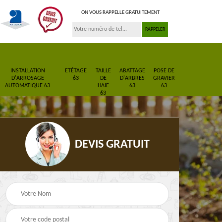
ON VOUS RAPPELLE GRATUITEMENT
INSTALLATION
ETÊTAGE
TAILLE
ABATTAGE
POSE DE
D'ARROSAGE
63
DE
D'ARBRES
GRAVIER
AUTOMATIQUE 63
HAIE
63
63
63
DEVIS GRATUIT
Pose de gazon en
Paysagiste 63
3
rouleau 63