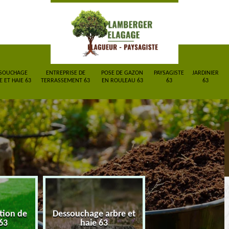
SOUCHAGE
ENTREPRISE DE
POSE DE GAZON
PAYSAGISTE
JARDINIER
 ET HAIE 63
TERRASSEMENT 63
EN ROULEAU 63
63
63
ction de
Dessouchage arbre et
Entreprise de
63
haie 63
terrassement 6