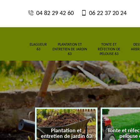
04 82 29 42 60
06 22 37 20 24
ELAGUEUR
PLANTATION ET
TONTE ET
DES
63
ENTRETIEN DE JARDIN
RÉFECTION DE
ARBRE
63
PELOUSE 63
Plantation et
Tonte et réfe
eur 63
entretien de jardin 63
pelouse 