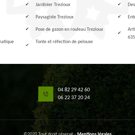
Jardinier Trezioux
Des
Paysagiste Trezioux
Ent
Pose de gazon en rouleau Trezioux
Art
635
matique
Tonte et réfection de pelouse
04 82 29 42 60
06 22 37 20 24
©2020 Tout droit réservé -
Mentions légales