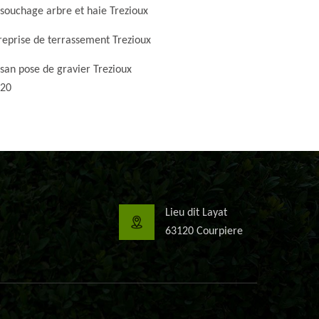
souchage arbre et haie Trezioux
reprise de terrassement Trezioux
isan pose de gravier Trezioux
20
Lieu dit Layat
63120 Courpiere