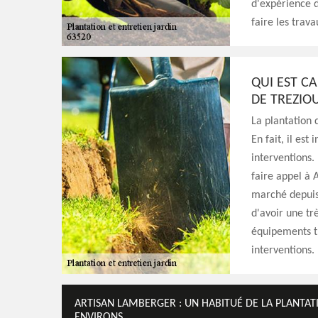
d'expérience d
faire les trava
QUI EST CA
DE TREZIOU
La plantation d
En fait, il est
interventions.
faire appel à 
marché depuis 
d'avoir une trè
équipements tr
interventions.
ARTISAN LAMBERGER : UN HABITUÉ DE LA PLANTATI
ENVIRONS