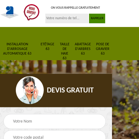
ON VOUS RAPPELLE GRATUITEMENT
INSTALLATION
ETÊTAGE
TAILLE
ABATTAGE
POSE DE
D'ARROSAGE
63
DE
D'ARBRES
GRAVIER
AUTOMATIQUE 63
HAIE
63
63
63
DEVIS GRATUIT
Pose de gazon en
Paysagiste 63
3
rouleau 63