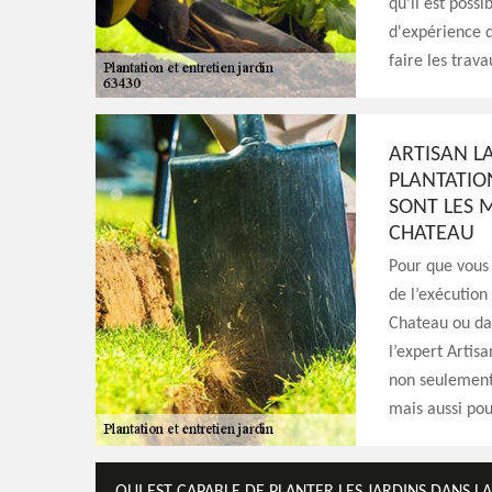
qu'il est poss
d'expérience d
faire les trava
ARTISAN L
PLANTATION
SONT LES 
CHATEAU
Pour que vous 
de l’exécution
Chateau ou dan
l’expert Artis
non seulement 
mais aussi pou