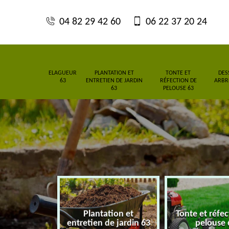
04 82 29 42 60
06 22 37 20 24
ELAGUEUR
PLANTATION ET
TONTE ET
DES
63
ENTRETIEN DE JARDIN
RÉFECTION DE
ARBRE
63
PELOUSE 63
Plantation et
Tonte et réfe
eur 63
entretien de jardin 63
pelouse 