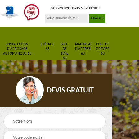
ON VOUS RAPPELLE GRATUITEMENT
INSTALLATION
ETÊTAGE
TAILLE
ABATTAGE
POSE DE
D'ARROSAGE
63
DE
D'ARBRES
GRAVIER
AUTOMATIQUE 63
HAIE
63
63
63
DEVIS GRATUIT
Pose de gazon en
Paysagiste 63
3
rouleau 63