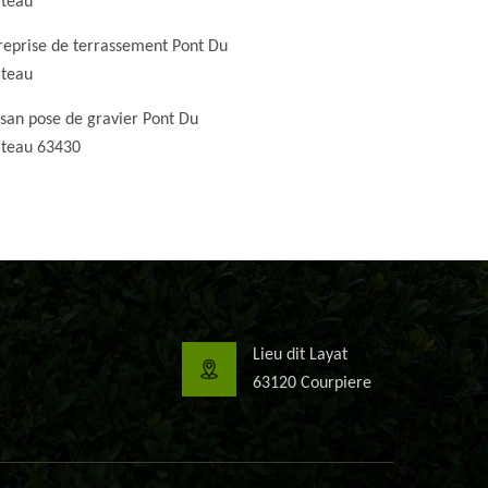
teau
reprise de terrassement Pont Du
teau
isan pose de gravier Pont Du
teau 63430
Lieu dit Layat
63120 Courpiere