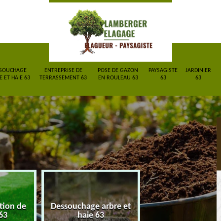
SOUCHAGE
ENTREPRISE DE
POSE DE GAZON
PAYSAGISTE
JARDINIER
 ET HAIE 63
TERRASSEMENT 63
EN ROULEAU 63
63
63
ction de
Dessouchage arbre et
Entreprise de
63
haie 63
terrassement 6