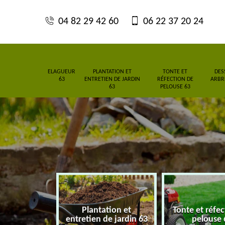
04 82 29 42 60
06 22 37 20 24
ELAGUEUR
PLANTATION ET
TONTE ET
DES
63
ENTRETIEN DE JARDIN
RÉFECTION DE
ARBRE
63
PELOUSE 63
Plantation et
Tonte et réfe
eur 63
entretien de jardin 63
pelouse 