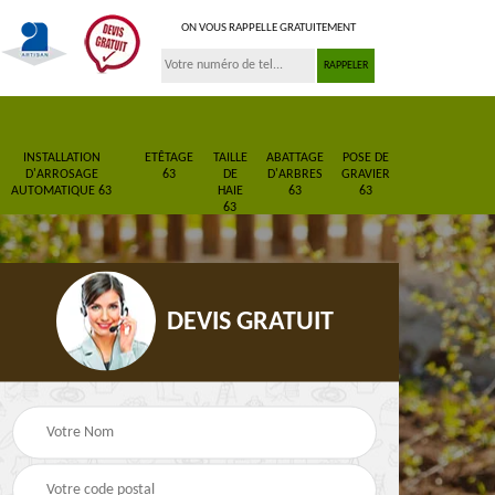
ON VOUS RAPPELLE GRATUITEMENT
INSTALLATION
ETÊTAGE
TAILLE
ABATTAGE
POSE DE
D'ARROSAGE
63
DE
D'ARBRES
GRAVIER
AUTOMATIQUE 63
HAIE
63
63
63
DEVIS GRATUIT
Pose de gazon en
Paysagiste 63
3
rouleau 63