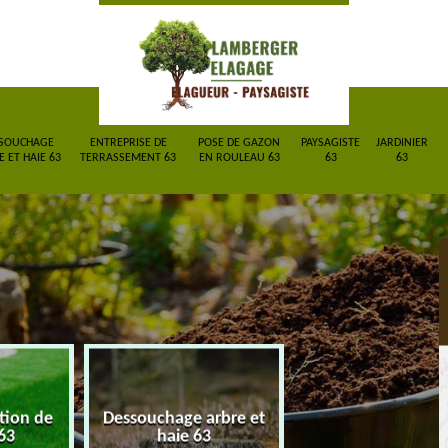
SOUCHAGE
ENTREPRISE DE
POSE DE GAZON
PAYSAGISTE
JARDINIER
 ET HAIE 63
TERRASSEMENT 63
EN ROULEAU 63
63
63
ction de
Dessouchage arbre et
Entreprise de
63
haie 63
terrassement 6