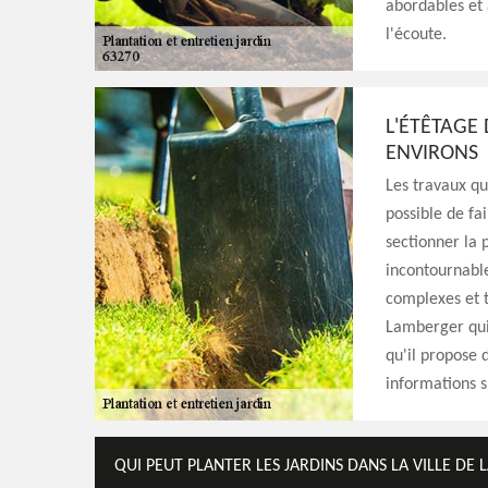
abordables et a
l'écoute.
L'ÉTÊTAGE 
ENVIRONS
Les travaux qu
possible de fai
sectionner la p
incontournable
complexes et t
Lamberger qui
qu'il propose d
informations su
QUI PEUT PLANTER LES JARDINS DANS LA VILLE DE 