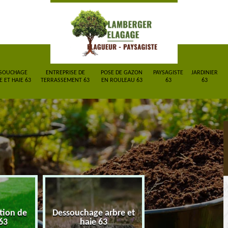
SOUCHAGE
ENTREPRISE DE
POSE DE GAZON
PAYSAGISTE
JARDINIER
 ET HAIE 63
TERRASSEMENT 63
EN ROULEAU 63
63
63
ction de
Dessouchage arbre et
Entreprise de
63
haie 63
terrassement 6