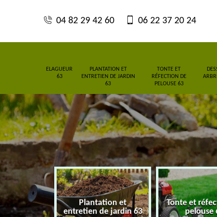
04 82 29 42 60
06 22 37 20 24
ELAGUEUR
PLANTATION ET
TONTE ET
DES
63
ENTRETIEN DE JARDIN
RÉFECTION DE
ARBRE
63
PELOUSE 63
Plantation et
Tonte et réfe
eur 63
entretien de jardin 63
pelouse 