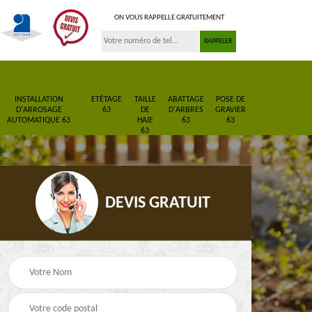
ON VOUS RAPPELLE GRATUITEMENT
INSTALLATION
ETÊTAGE
TAILLE
ABATTAGE
POSE DE
D'ARROSAGE
63
DE
D'ARBRES
GRAVIER
AUTOMATIQUE 63
HAIE
63
63
63
DEVIS GRATUIT
Pose de gazon en
Paysagiste 63
3
rouleau 63