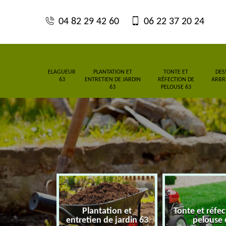
04 82 29 42 60
06 22 37 20 24
ELAGUEUR
PLANTATION ET
TONTE ET
DES
63
ENTRETIEN DE JARDIN
RÉFECTION DE
ARBRE
63
PELOUSE 63
Plantation et
Tonte et réfe
eur 63
entretien de jardin 63
pelouse 