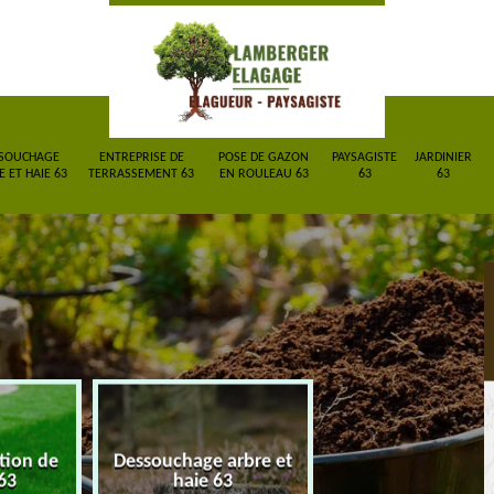
SOUCHAGE
ENTREPRISE DE
POSE DE GAZON
PAYSAGISTE
JARDINIER
 ET HAIE 63
TERRASSEMENT 63
EN ROULEAU 63
63
63
ction de
Dessouchage arbre et
Entreprise de
63
haie 63
terrassement 6