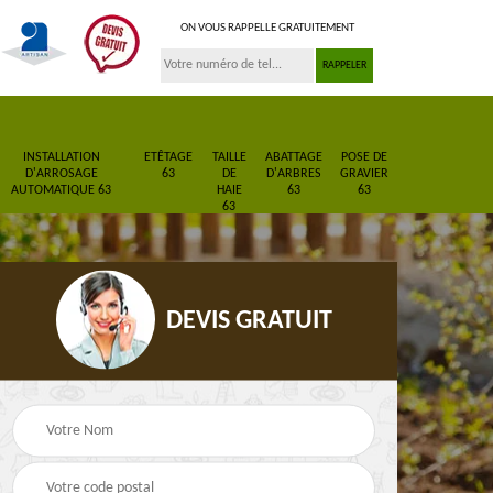
ON VOUS RAPPELLE GRATUITEMENT
INSTALLATION
ETÊTAGE
TAILLE
ABATTAGE
POSE DE
D'ARROSAGE
63
DE
D'ARBRES
GRAVIER
AUTOMATIQUE 63
HAIE
63
63
63
DEVIS GRATUIT
Pose de gazon en
Paysagiste 63
3
rouleau 63