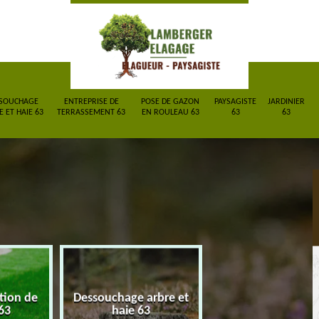
SOUCHAGE
ENTREPRISE DE
POSE DE GAZON
PAYSAGISTE
JARDINIER
 ET HAIE 63
TERRASSEMENT 63
EN ROULEAU 63
63
63
ction de
Dessouchage arbre et
Entreprise de
63
haie 63
terrassement 6