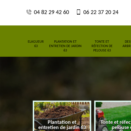
04 82 29 42 60
06 22 37 20 24
ELAGUEUR
PLANTATION ET
TONTE ET
DES
63
ENTRETIEN DE JARDIN
RÉFECTION DE
ARBRE
63
PELOUSE 63
Plantation et
Tonte et réfe
eur 63
entretien de jardin 63
pelouse 