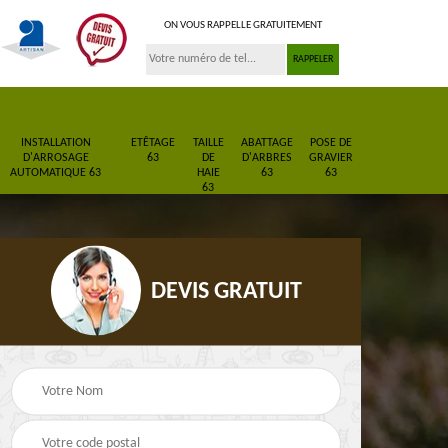
ON VOUS RAPPELLE GRATUITEMENT
INSTALLATION
ETÊTAGE
TAILLE
ABATTAGE
POSE DE
D'ARROSAGE
63
DE
D'ARBRES
GRAVIER
AUTOMATIQUE 63
HAIE
63
63
63
DEVIS GRATUIT
Pose de gazon en
Paysagiste 63
3
rouleau 63