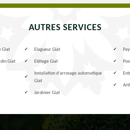
AUTRES SERVICES
e Giat
Elagueur Giat
Pay
rdin Giat
Etêtage Giat
Pos
Installation d'arrosage automatique
Ent
Giat
Art
Jardinier Giat