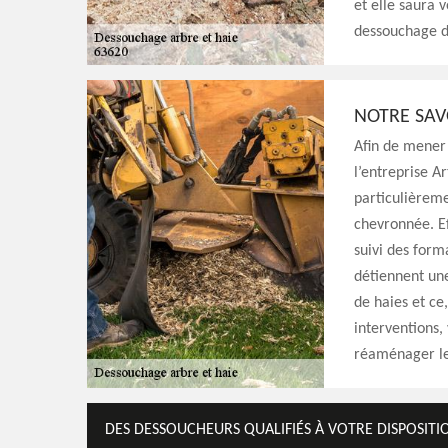
et elle saura 
dessouchage do
NOTRE SAV
Afin de mener 
l’entreprise A
particulièreme
chevronnée. Ef
suivi des forma
détiennent une
de haies et ce,
interventions,
réaménager le 
DES DESSOUCHEURS QUALIFIÉS À VOTRE DISPOSITI