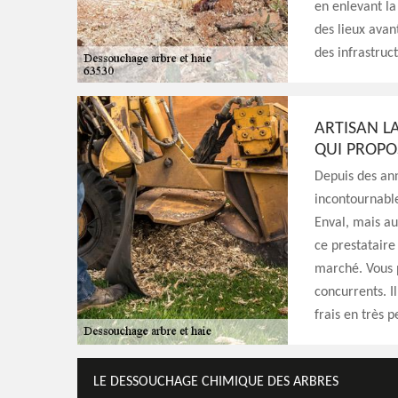
en enlevant la
des lieux avan
des infrastruc
ARTISAN L
QUI PROPOS
Depuis des an
incontournable
Enval, mais au
ce prestataire
marché. Vous p
concurrents. I
frais en très 
LE DESSOUCHAGE CHIMIQUE DES ARBRES