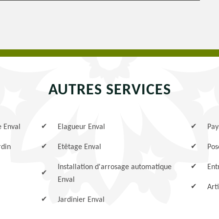
AUTRES SERVICES
e Enval
Elagueur Enval
Pay
rdin
Etêtage Enval
Pos
Installation d'arrosage automatique
Ent
Enval
Art
Jardinier Enval