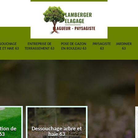
SOUCHAGE
ENTREPRISE DE
POSE DE GAZON
PAYSAGISTE
JARDINIER
 ET HAIE 63
TERRASSEMENT 63
EN ROULEAU 63
63
63
ction de
Dessouchage arbre et
Entreprise de
63
haie 63
terrassement 6