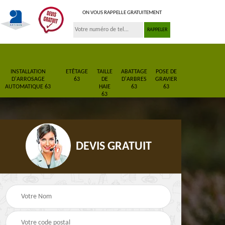
ON VOUS RAPPELLE GRATUITEMENT
INSTALLATION
ETÊTAGE
TAILLE
ABATTAGE
POSE DE
D'ARROSAGE
63
DE
D'ARBRES
GRAVIER
AUTOMATIQUE 63
HAIE
63
63
63
DEVIS GRATUIT
Pose de gazon en
Paysagiste 63
3
rouleau 63