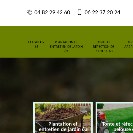
04 82 29 42 60
06 22 37 20 24
ELAGUEUR
PLANTATION ET
TONTE ET
DES
63
ENTRETIEN DE JARDIN
RÉFECTION DE
ARBRE
63
PELOUSE 63
Plantation et
Tonte et réfe
eur 63
entretien de jardin 63
pelouse 