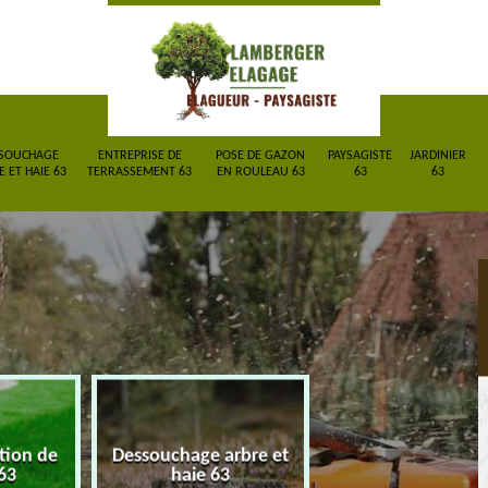
SOUCHAGE
ENTREPRISE DE
POSE DE GAZON
PAYSAGISTE
JARDINIER
 ET HAIE 63
TERRASSEMENT 63
EN ROULEAU 63
63
63
ction de
Dessouchage arbre et
Entreprise de
63
haie 63
terrassement 6