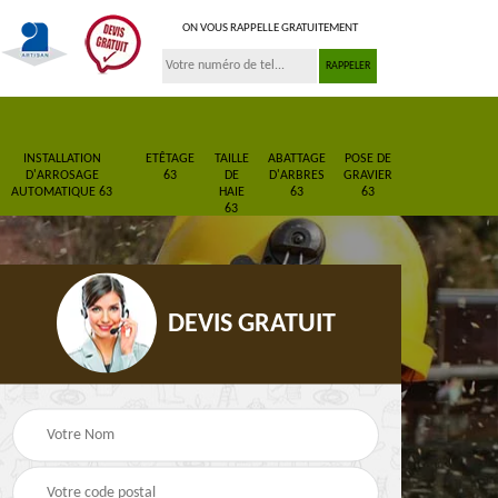
ON VOUS RAPPELLE GRATUITEMENT
INSTALLATION
ETÊTAGE
TAILLE
ABATTAGE
POSE DE
D'ARROSAGE
63
DE
D'ARBRES
GRAVIER
AUTOMATIQUE 63
HAIE
63
63
63
DEVIS GRATUIT
Pose de gazon en
Paysagiste 63
3
rouleau 63