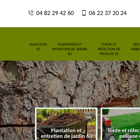
04 82 29 42 60
06 22 37 20 24
ELAGUEUR
PLANTATION ET
TONTE ET
DES
63
ENTRETIEN DE JARDIN
RÉFECTION DE
ARBRE
63
PELOUSE 63
Plantation et
Tonte et réfe
eur 63
entretien de jardin 63
pelouse 