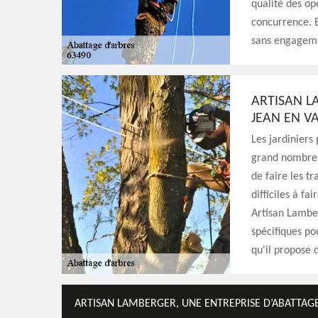
qualité des opé
concurrence. E
sans engagem
ARTISAN L
JEAN EN VA
Les jardiniers
grand nombre d
de faire les t
difficiles à fa
Artisan Lamber
spécifiques pou
qu'il propose d
ARTISAN LAMBERGER, UNE ENTREPRISE D’ABATTAGE