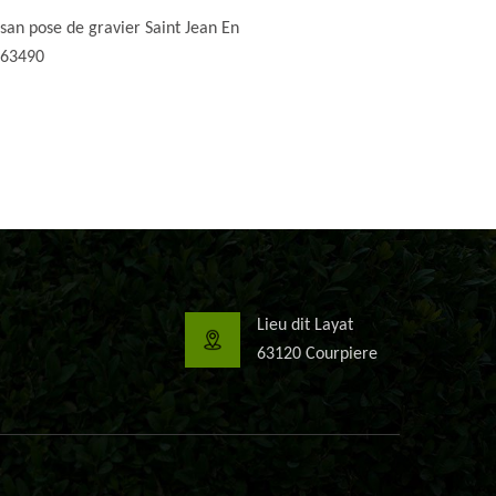
isan pose de gravier Saint Jean En
 63490
Lieu dit Layat
63120 Courpiere