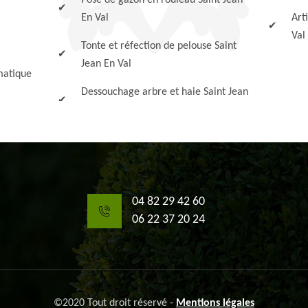
Pose de gazon en rouleau Saint Jean
En Val
Art
Val
Tonte et réfection de pelouse Saint
Jean En Val
matique
Dessouchage arbre et haie Saint Jean
04 82 29 42 60
06 22 37 20 24
©2020 Tout droit réservé -
Mentions légales