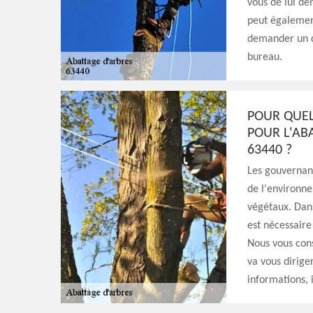
vous de lui de
peut également
demander un de
bureau.
POUR QUEL
POUR L'AB
63440 ?
Les gouvernant
de l'environne
végétaux. Dans 
est nécessaire
Nous vous conse
va vous dirige
informations, il