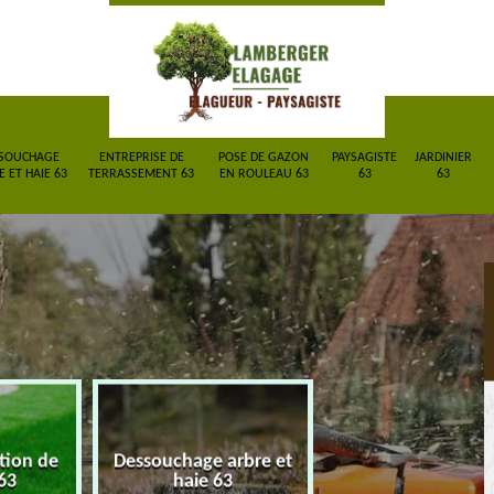
SOUCHAGE
ENTREPRISE DE
POSE DE GAZON
PAYSAGISTE
JARDINIER
 ET HAIE 63
TERRASSEMENT 63
EN ROULEAU 63
63
63
ion de
Dessouchage arbre et
Entreprise de
3
haie 63
terrassement 63