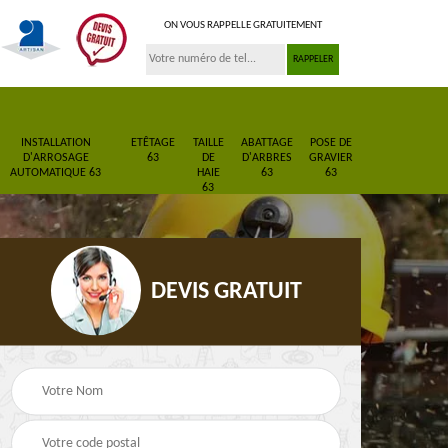
ON VOUS RAPPELLE GRATUITEMENT
INSTALLATION
ETÊTAGE
TAILLE
ABATTAGE
POSE DE
D'ARROSAGE
63
DE
D'ARBRES
GRAVIER
AUTOMATIQUE 63
HAIE
63
63
63
DEVIS GRATUIT
Pose de gazon en
Paysagiste 63
rouleau 63