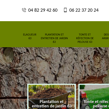
04 82 29 42 60
06 22 37 20 24
ELAGUEUR
PLANTATION ET
TONTE ET
DES
63
ENTRETIEN DE JARDIN
RÉFECTION DE
ARBRE
63
PELOUSE 63
Plantation et
Tonte et réfect
ur 63
entretien de jardin 63
pelouse 6