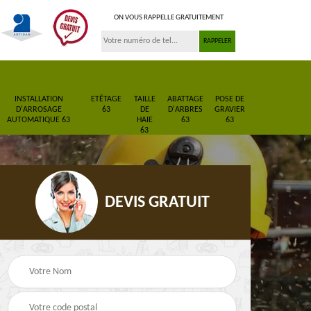
ON VOUS RAPPELLE GRATUITEMENT
INSTALLATION
ETÊTAGE
TAILLE
ABATTAGE
POSE DE
D'ARROSAGE
63
DE
D'ARBRES
GRAVIER
AUTOMATIQUE 63
HAIE
63
63
63
DEVIS GRATUIT
Pose de gazon en
Paysagiste 63
3
rouleau 63