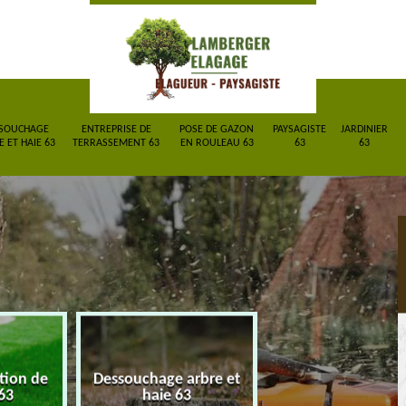
SOUCHAGE
ENTREPRISE DE
POSE DE GAZON
PAYSAGISTE
JARDINIER
 ET HAIE 63
TERRASSEMENT 63
EN ROULEAU 63
63
63
ction de
Dessouchage arbre et
Entreprise de
63
haie 63
terrassement 6