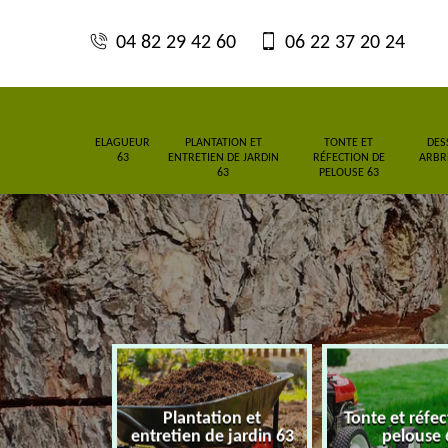
04 82 29 42 60
06 22 37 20 24
ELAGUEUR
PLANTATION ET
TONTE ET
DES
63
ENTRETIEN DE JARDIN
RÉFECTION DE
ARBRE
63
PELOUSE 63
Plantation et
Tonte et réfe
eur 63
entretien de jardin 63
pelouse 