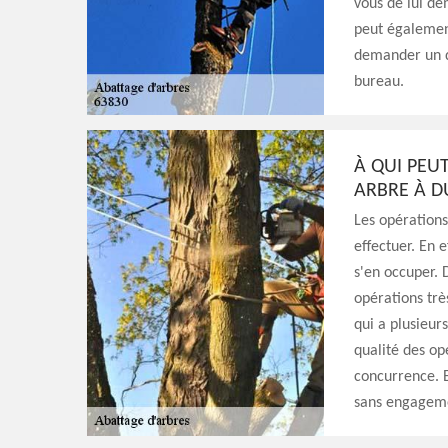
vous de lui de
peut également
demander un de
bureau.
À QUI PEU
ARBRE À D
Les opérations
effectuer. En e
s'en occuper. 
opérations trè
qui a plusieurs
qualité des opé
concurrence. E
sans engagem