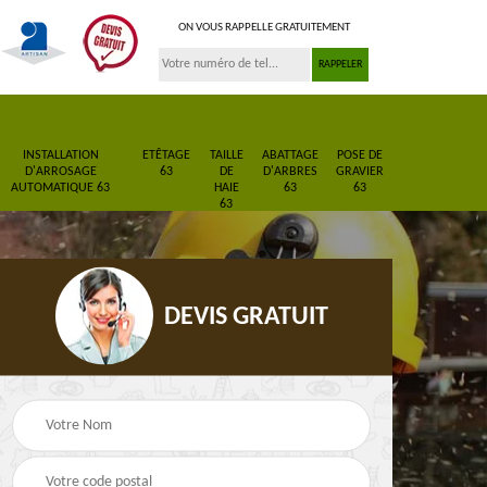
ON VOUS RAPPELLE GRATUITEMENT
INSTALLATION
ETÊTAGE
TAILLE
ABATTAGE
POSE DE
D'ARROSAGE
63
DE
D'ARBRES
GRAVIER
AUTOMATIQUE 63
HAIE
63
63
63
DEVIS GRATUIT
Pose de gazon en
Paysagiste 63
3
rouleau 63