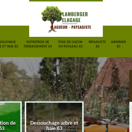
SOUCHAGE
ENTREPRISE DE
POSE DE GAZON
PAYSAGISTE
JARDINIER
 ET HAIE 63
TERRASSEMENT 63
EN ROULEAU 63
63
63
ction de
Dessouchage arbre et
Entreprise de
63
haie 63
terrassement 6