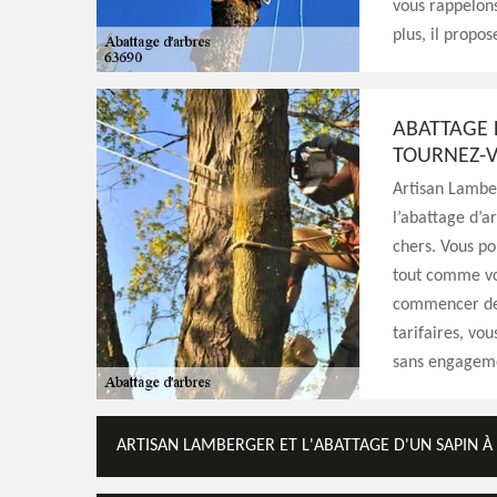
vous rappelons
plus, il propos
ABATTAGE D
TOURNEZ-V
Artisan Lamber
l’abattage d’a
chers. Vous po
tout comme vo
commencer des
tarifaires, vo
sans engageme
ARTISAN LAMBERGER ET L'ABATTAGE D'UN SAPIN À 