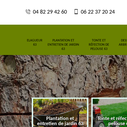
04 82 29 42 60
06 22 37 20 24
ELAGUEUR
PLANTATION ET
TONTE ET
DES
63
ENTRETIEN DE JARDIN
RÉFECTION DE
ARBRE
63
PELOUSE 63
Plantation et
Tonte et réfe
eur 63
entretien de jardin 63
pelouse 