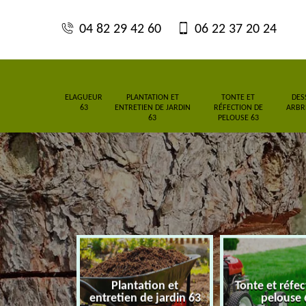
04 82 29 42 60
06 22 37 20 24
ELAGUEUR
PLANTATION ET
TONTE ET
DES
63
ENTRETIEN DE JARDIN
RÉFECTION DE
ARBRE
63
PELOUSE 63
Plantation et
Tonte et réfe
eur 63
entretien de jardin 63
pelouse 