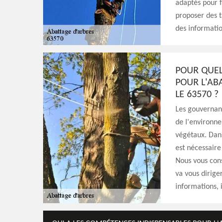
adaptés pour fa
proposer des ta
des information
POUR QUEL
POUR L'AB
LE 63570 ?
Les gouvernant
de l'environne
végétaux. Dans 
est nécessaire
Nous vous conse
va vous dirige
informations, il