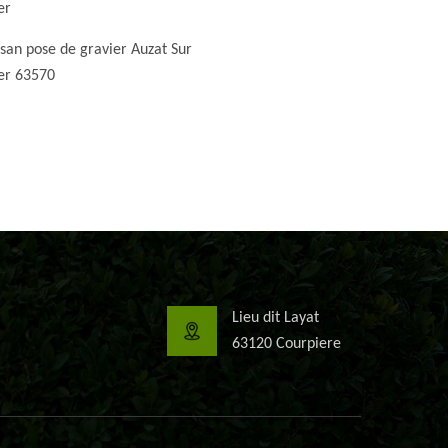
er
isan pose de gravier Auzat Sur
ier 63570
Lieu dit Layat
63120 Courpiere