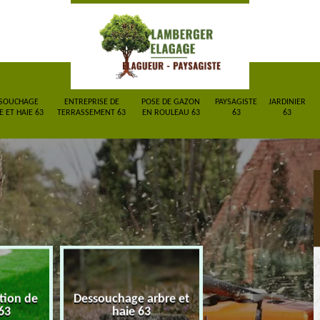
SOUCHAGE
ENTREPRISE DE
POSE DE GAZON
PAYSAGISTE
JARDINIER
 ET HAIE 63
TERRASSEMENT 63
EN ROULEAU 63
63
63
ction de
Dessouchage arbre et
Entreprise de
63
haie 63
terrassement 6