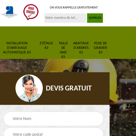
ON VOUS RAPPELLE GRATUITEMENT
INSTALLATION
ETÊTAGE
TAILLE
ABATTAGE
POSE DE
D'ARROSAGE
63
DE
D'ARBRES
GRAVIER
AUTOMATIQUE 63
HAIE
63
63
63
DEVIS GRATUIT
Pose de gazon en
Paysagiste 63
3
rouleau 63