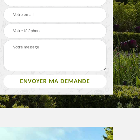
Paysagiste 63
3
rouleau 63