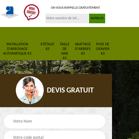
ON VOUS RAPPELLE GRATUITEMENT
INSTALLATION
ETÊTAGE
TAILLE
ABATTAGE
POSE DE
D'ARROSAGE
63
DE
D'ARBRES
GRAVIER
AUTOMATIQUE 63
HAIE
63
63
63
DEVIS GRATUIT
Pose de gazon en