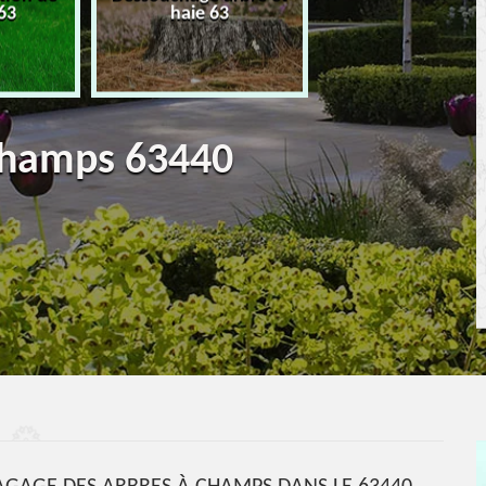
63
haie 63
terrassement 6
 Champs 63440