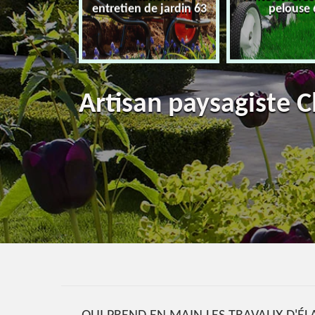
eur 63
entretien de jardin 63
pelouse 
Artisan paysagiste