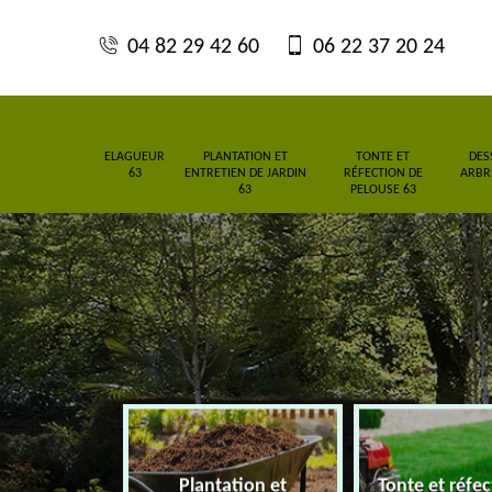
04 82 29 42 60
06 22 37 20 24
ELAGUEUR
PLANTATION ET
TONTE ET
DES
63
ENTRETIEN DE JARDIN
RÉFECTION DE
ARBRE
63
PELOUSE 63
Plantation et
Tonte et réfe