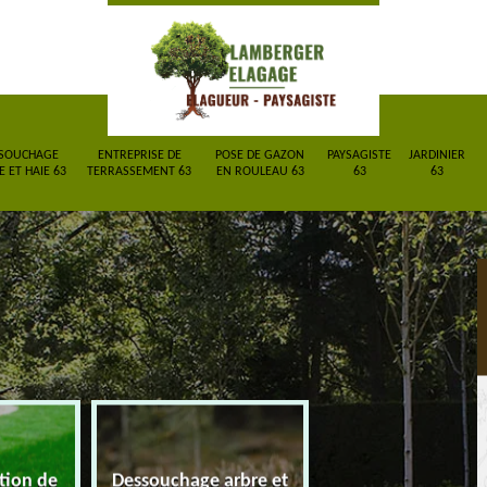
SOUCHAGE
ENTREPRISE DE
POSE DE GAZON
PAYSAGISTE
JARDINIER
 ET HAIE 63
TERRASSEMENT 63
EN ROULEAU 63
63
63
ction de
Dessouchage arbre et
Entreprise de