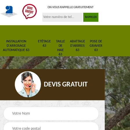
ON VOUS RAPPELLE GRATUITEMENT
INSTALLATION
ETÊTAGE
TAILLE
ABATTAGE
POSE DE
D'ARROSAGE
63
DE
D'ARBRES
GRAVIER
AUTOMATIQUE 63
HAIE
63
63
63
DEVIS GRATUIT
Pose de gazon en
Paysagiste 63
3
rouleau 63