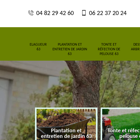
04 82 29 42 60
06 22 37 20 24
ELAGUEUR
PLANTATION ET
TONTE ET
DES
63
ENTRETIEN DE JARDIN
RÉFECTION DE
ARBRE
63
PELOUSE 63
Plantation et
Tonte et réfe
eur 63
entretien de jardin 63
pelouse 