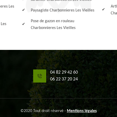
eres Les
Art
Paysagiste Charbonnieres Les Vieilles
Cha
Pose de gazon en rouleau
 Les
Charbonnieres Les Vieilles
04 82 29 42 60
06 22 37 20 24
©2020 Tout droit réservé -
Mentions légales