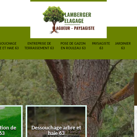
SOUCHAGE
ENTREPRISE DE
POSE DE GAZON
PAYSAGISTE
JARDINIER
 ET HAIE 63
TERRASSEMENT 63
EN ROULEAU 63
63
63
ction de
Dessouchage arbre et
Entreprise de
63
haie 63
terrassement 6