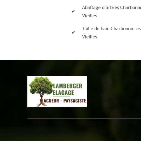
Abattage d'arbres Charbonni
Vieilles
Taille de haie Charbonnieres
Vieilles