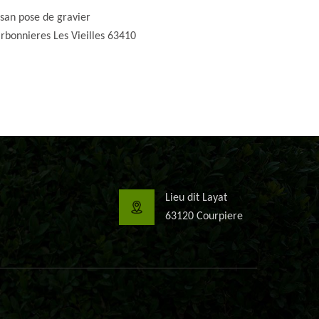
isan pose de gravier
rbonnieres Les Vieilles 63410
Lieu dit Layat
63120 Courpiere